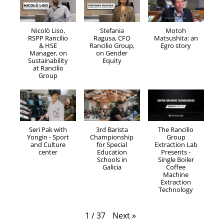
Nicolò Liso,
Stefania
Motoh
RSPP Rancilio
Ragusa, CFO
Matsushita: an
& HSE
Rancilio Group,
Egro story
Manager, on
on Gender
Sustainability
Equity
at Rancilio
Group
Seri Pak with
3rd Barista
The Rancilio
Yongin - Sport
Championship
Group
and Culture
for Special
Extraction Lab
center
Education
Presents -
Schools in
Single Boiler
Galicia
Coffee
Machine
Extraction
Technology
Next
»
1
/
37