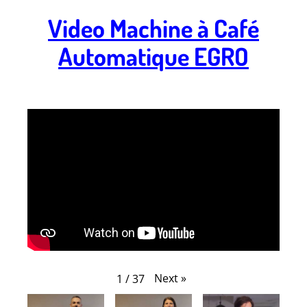
Video Machine à Café
Automatique EGRO
.
Next
»
1
/
37