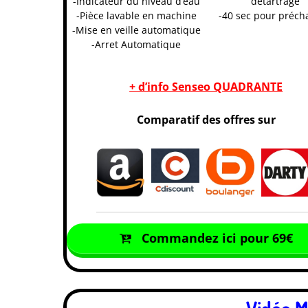
-Indicateur du niveau d’eau
détartrage
-Pièce lavable en machine
-40 sec pour préch
-Mise en veille automatique
-Arret Automatique
+ d’info Senseo QUADRANTE
Comparatif des offres sur
Commandez ici pour 69€