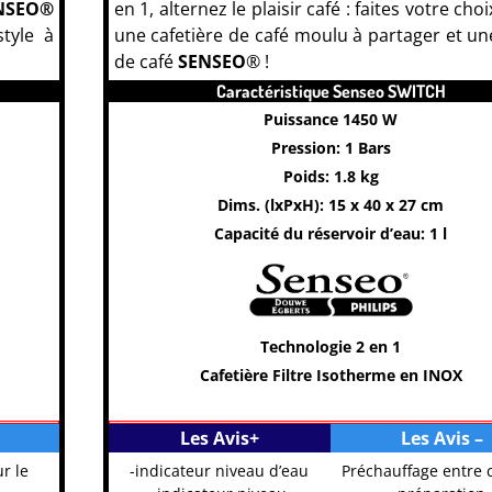
ENSEO®
en 1, alternez le plaisir café : faites votre cho
tyle à
une cafetière de café moulu à partager et un
de café
SENSEO
® !
machine à café Dosette S
Caractéristique Senseo SWITCH
Puissance 1450 W
Pression: 1 Bars
Poids: 1.8 kg
Dims. (lxPxH): 15 x 40 x 27 cm
Capacité du réservoir d’eau: 1 l
Technologie 2 en 1
Cafetière Filtre Isotherme en INOX
Machine à Café Senseo
Les Avis+
Les Avis –
r le
-indicateur niveau d’eau
Préchauffage entre