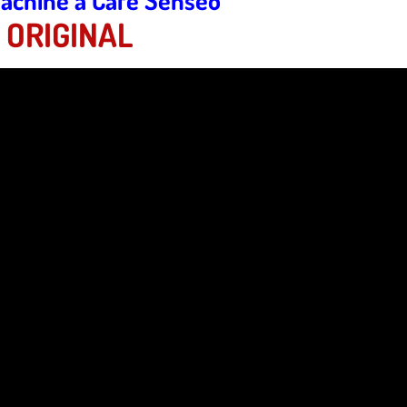
achine à Café Senseo
ORIGINAL