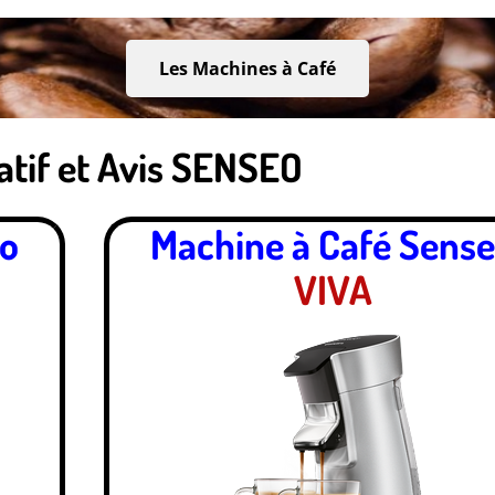
Les Machines à Café
tif et Avis SENSEO
eo
Machine à Café Sens
VIVA