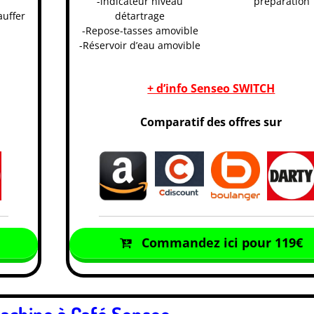
-indicateur niveau
préparation
auffer
détartrage
-Repose-tasses amovible
-Réservoir d’eau amovible
+ d’info Senseo SWITCH
Comparatif des offres sur
Commandez ici pour 119€