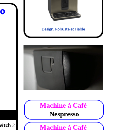
eo
Design, Robuste et Fiable
.
Machine à Café
Nespresso
witch
2
Machine à Café