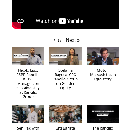
Next
»
1
/
37
Nicolò Liso,
Stefania
Motoh
RSPP Rancilio
Ragusa, CFO
Matsushita: an
& HSE
Rancilio Group,
Egro story
Manager, on
on Gender
Sustainability
Equity
at Rancilio
Group
Seri Pak with
3rd Barista
The Rancilio