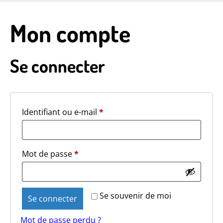
Skip
to
Mon compte
main
content
Se connecter
Obligatoire
Identifiant ou e-mail
*
Obligatoire
Mot de passe
*
Se souvenir de moi
Se connecter
Mot de passe perdu ?