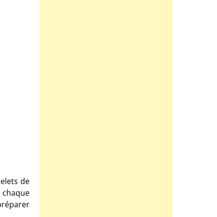
belets de
à chaque
préparer