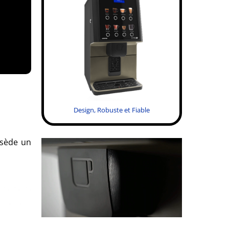
Design, Robuste et Fiable
ssède un
.