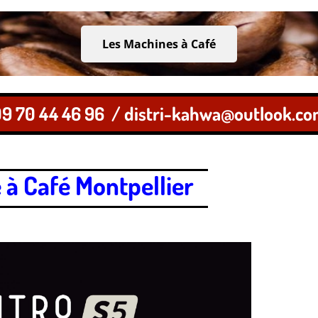
Les Machines à Café
9 70 44 46 96
/ distri-kahwa@outlook.c
 à Café Montpellier