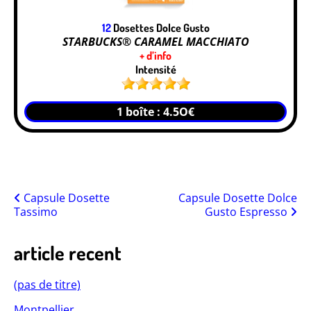
12
Dosettes Dolce Gusto
STARBUCKS® CARAMEL MACCHIATO
+ d’info
Intensité
1 boîte : 4.5O€
Posts
Capsule Dosette
Capsule Dosette Dolce
Tassimo
Gusto Espresso
navigation
article recent
(pas de titre)
Montpellier