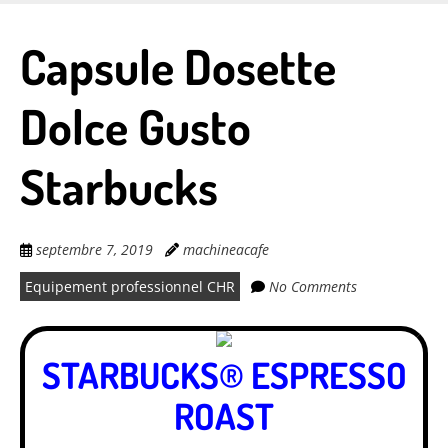
Skip
to
Capsule Dosette
main
content
Dolce Gusto
Starbucks
septembre 7, 2019
machineacafe
Equipement professionnel CHR
No Comments
STARBUCKS® ESPRESSO
ROAST