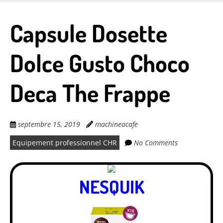
Skip
to
Capsule Dosette
main
content
Dolce Gusto Choco
Deca The Frappe
septembre 15, 2019
machineacafe
Equipement professionnel CHR
No Comments
NESQUIK