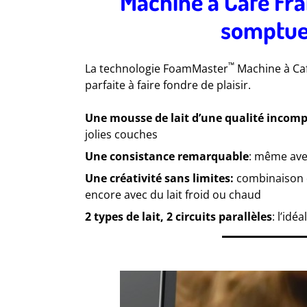
Machine à Café Fr
somptue
™
La technologie FoamMaster
Machine à Caf
parfaite à faire fondre de plaisir.
Une mousse de lait d’une qualité incom
jolies couches
Une consistance remarquable
: même ave
Une créativité sans limites:
combinaison d
encore avec du lait froid ou chaud
2 types de lait, 2 circuits parallèles
: l’idé
.