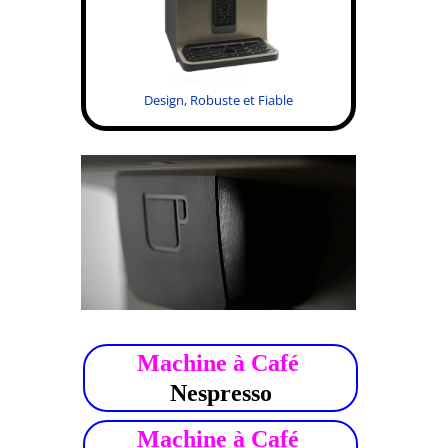
Design, Robuste et Fiable
.
Machine à Café
Nespresso
Machine à Café