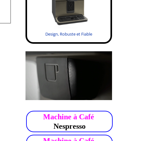
Design, Robuste et Fiable
.
Machine à Café
Nespresso
Machine à Café