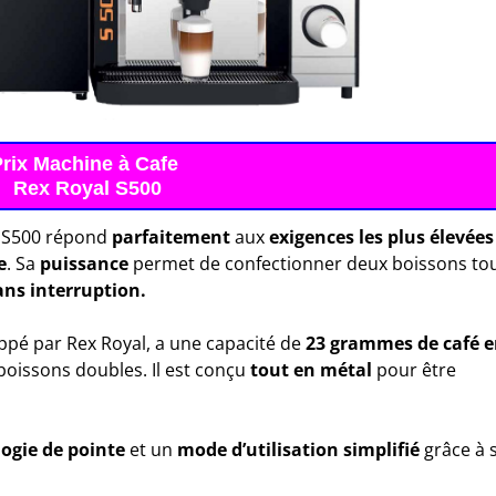
Prix Machine à Cafe
Rex Royal S500
 S500 répond
parfaitement
aux
exigences les plus élevées
e
. Sa
puissance
permet de confectionner deux boissons to
ns interruption.
ppé par Rex Royal, a une capacité de
23 grammes de café 
 boissons doubles. Il est conçu
tout en métal
pour être
ogie de pointe
et un
mode d’utilisation simplifié
grâce à 