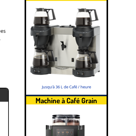
ées
,
Jusqu’à 36 L de Café / heure
Machine à Café Grain