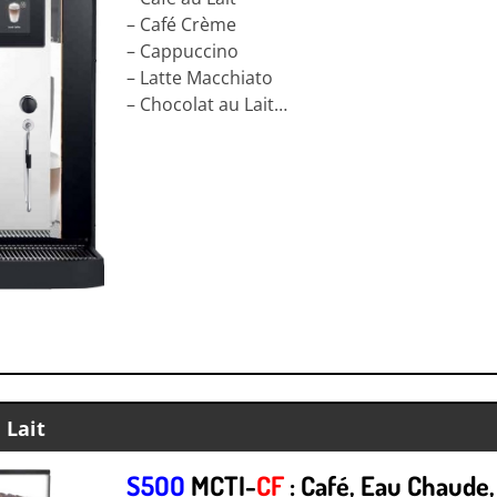
– Café Crème
– Cappuccino
– Latte Macchiato
– Chocolat au Lait…
 Lait
S5OO
MCTI-
CF
: Café, Eau Chaude