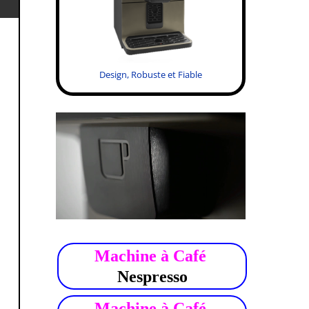
Design, Robuste et Fiable
.
Machine à Café
Nespresso
Machine à Café