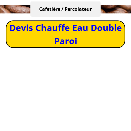
Cafetière / Percolateur
Devis Chauffe Eau Double
Paroi