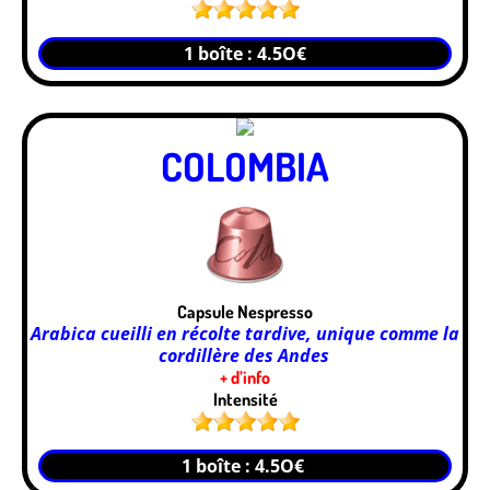
1 boîte : 4.5O€
COLOMBIA
Capsule Nespresso
Arabica cueilli en récolte tardive, unique comme la
cordillère des Andes
+ d’info
Intensité
1 boîte : 4.5O€