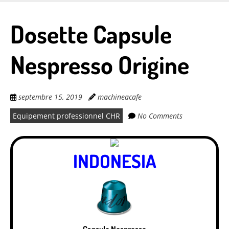
Skip
to
Dosette Capsule
main
content
Nespresso Origine
septembre 15, 2019
machineacafe
Equipement professionnel CHR
No Comments
INDONESIA
Capsule Nespresso