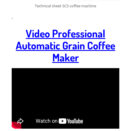
Technical sheet SCS coffee machine
.
Video Professional
Automatic Grain Coffee
Maker