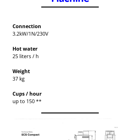
.
Connection
3.2kW/1N/230V
Hot water
25 liters / h
Weight
37 kg
Cups / hour
up to 150 **